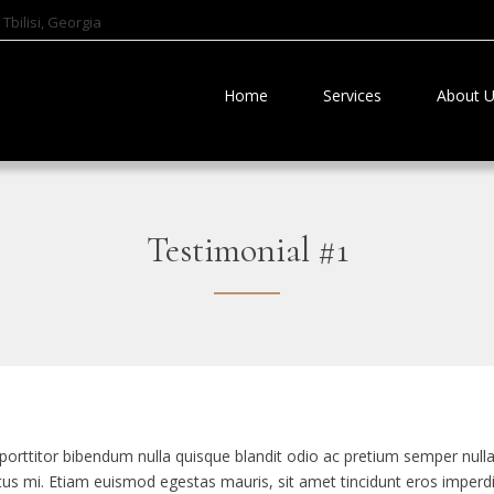
Tbilisi, Georgia
Home
Services
About 
Testimonial #1
porttitor bibendum nulla quisque blandit odio ac pretium semper nulla
tus mi. Etiam euismod egestas mauris, sit amet tincidunt eros imperdiet