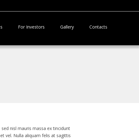
Us
For Investors
Gallery
Contacts
 sed nisl mauris massa ex tincidunt
 vel. Nulla aliquam felis at sagittis