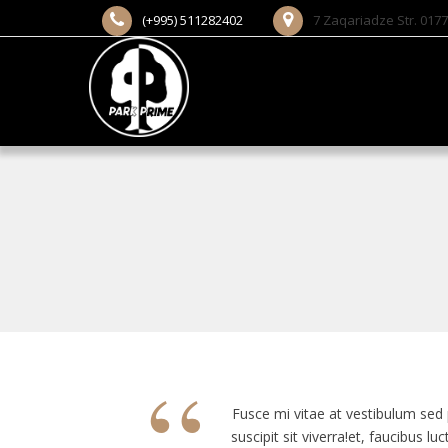
(+995) 511282402
7 Zaqariadze Str. 0177 
“
Fusce mi vitae at vestibulum sed 
suscipit sit viverra!
et, faucibus luc